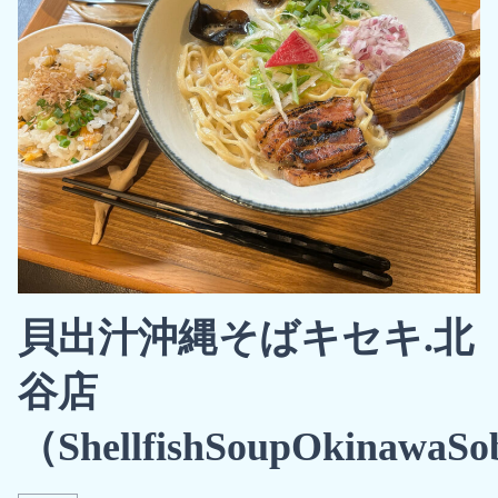
貝出汁沖縄そばキセキ.北
谷店
（ShellfishSoupOkinawaS