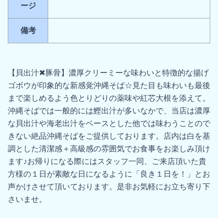
ージ
備考
【貝出汁✖︎豚骨】濃厚クリーミーな味わいと特徴的な揚げ
ゴボウが印象的な新感覚沖縄そば☆見た目も味わいも最後
まで楽しめるよう色とりどりの薬味や紅芯大根を添えて。
沖縄そばでは一般的には鰹出汁が多いなかで、当店は濃厚
な貝出汁や海老出汁をベースとした他では味わうことので
きない絶品沖縄そばをご提供しております。店内は白を基
調とした清潔感＋高級感の雰囲気でお食事をお楽しみ頂け
ます♪お帰りになる際にはスタッフ一同、ご来店頂いた貴
方様の１日が素敵な日になるように「良き１日を！」とお
声かけさせて頂いております。是非お気軽にお立ち寄り下
さいませ。