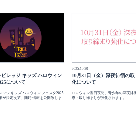
2025.10.20
ビレッジ キッズ ハロウィン
10月31日（金）深夜徘徊の
025について
化について
ッジ キッズ ハロウィン フェスタ2025
ハロウィン当日夜間、青少年の深夜徘
細が決定次第、随時 情報を公開致しま
導・取り締まりが強化されます。