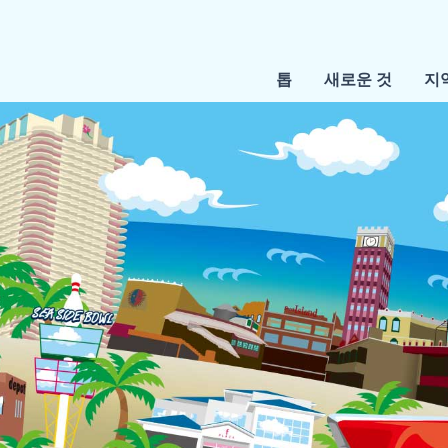
톱
새로운 것
지