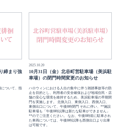
2025.10.20
取り締まり強
10月31日（金）北谷町営駐車場（美浜駐
車場）の閉門時間変更のお知らせ
徊について、指
ハロウィンにおける人出の集中に伴う雑踏事故等の防
止を目的とし、利用者の安全確保および地域住民・店
舗の安心な環境を維持するため、美浜駐車場の早期閉
門を実施します。 北側入口、東側入口、西側入口、
東側出口について、午後8時閉門 それに伴い、**施設
駐車場も「午後8時以降は新たな駐車ができません」
**のでご注意ください。 なお、午後8時前に駐車され
た車両については、午後8時以降も西側出口より出庫
は可能です。