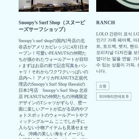
Snoopy’s Surf Shop（スヌーピ
RANCH
ーズサーフショップ）
LOLO 간판이 표식 L
인기! 가족 페어룩, 아
Snoopy’s surf shopの国内2号店の北
트, 토드백, 뱃지, 
谷店がアメリカビレッジに4月1日オ
오리지널 디자인을 보
ープン！可愛いPEANUTSの仲間た
엽다!는 말을 연발. 
ちが描かれたウォールアートが目印
수 있는 상품이 가득.
♪ まずはお店の前で記念写真をパシ
니다.
ャリ！それからワクワクいっぱいの
店内へ！ アメリカPEANUTS正規代
理店のSnoopy’s Surf Shop Hawaiiの
쇼핑
日本2号店 Snoopy’s Surf Shop 北谷
店 PEANUTSの仲間たちの沖縄限定
의아메리칸데포 B
デザインのTシャツがずらり、壁一
面に楽しいアートが広がる店内やフ
ォトスポットのウォールアートやフ
ィッテングルーム ここでしか手に
入らない小物アイテムも見逃せませ
ん。 沖縄の美しい海をイメージし