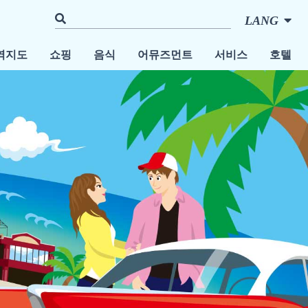
LANG
역지도
쇼핑
음식
어뮤즈먼트
서비스
호텔