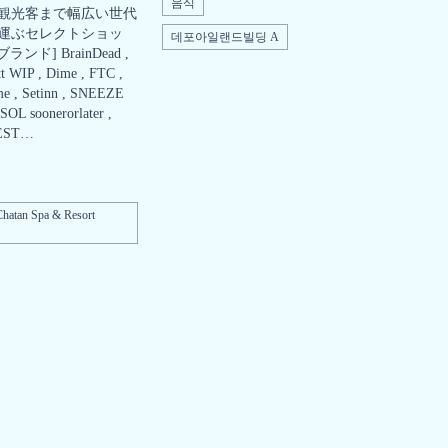
음식
観光客まで幅広い世代
運ぶセレクトショッ
데포아일랜드빌딩 A
ンド] BrainDead ,
t WIP , Dime , FTC ,
me , Setinn , SNEEZE
L soonerorlater ,
EST…
hatan Spa & Resort