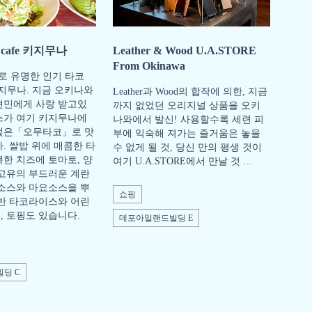
cafe 키지무나
Leather & Wood U.A.STORE
From Okinawa
 유명한 인기 타코
키지무나. 지금 오키나와
Leather과 Wood의 합작에 의한, 지금
현민에게 사랑 받고있
까지 없었던 오리지널 상품을 오키
스가 여기 키지무나에
나와에서 발신! 사용할수록 세련 피
얹은「오무타코」로 맛
부에 익숙해 져가는 즐거움은 놓을
. 쌀밥 위에 매콤한 타
수 없게 될 것, 당신 만의 평생 것이
뿍한 치즈에 토마토, 양
여기 U.A.STORE에서 만날 것 …
 고유의 부드러운 계란
리소스와 마요소스을 뿌
쇼핑
일반 타코라이스와 어린
, 토핑도 있습니다.
데포아일랜드빌딩 E
딩 C