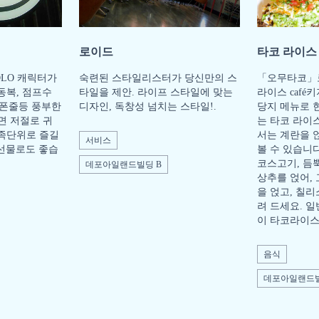
로이드
타코 라이스 
OLO 캐릭터가
숙련된 스타일리스터가 당신만의 스
「오무타코」로
동복, 점프수
타일을 제안. 라이프 스타일에 맞는
라이스 café
핸드폰줄등 풍부한
디자인, 독창성 넘치는 스타일!.
당지 메뉴로 
면 저절로 귀
는 타코 라이
가족단위로 즐길
서는 계란을 
서비스
 선물로도 좋습
볼 수 있습니다
코스고기, 듬
데포아일랜드빌딩 B
상추를 얹어,
을 얹고, 칠
려 드세요. 
이 타코라이스
음식
데포아일랜드빌