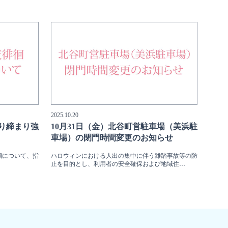
2025.10.20
取り締まり強
10月31日（金）北谷町営駐車場（美浜駐
車場）の閉門時間変更のお知らせ
徊について、指
ハロウィンにおける人出の集中に伴う雑踏事故等の防
止を目的とし、利用者の安全確保および地域住…