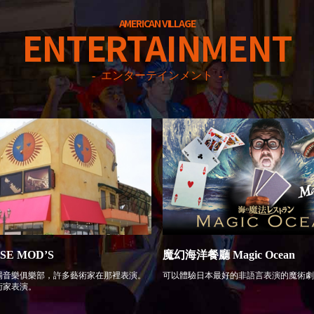
AMERICAN VILLAGE
ENTERTAINMENT
エンターテインメント
SE MOD’S
魔幻海洋餐廳 Magic Ocean
場音樂俱樂部，許多藝術家在那裡表演。
可以體驗日本最好的非語言表演的魔術劇
術家表演。