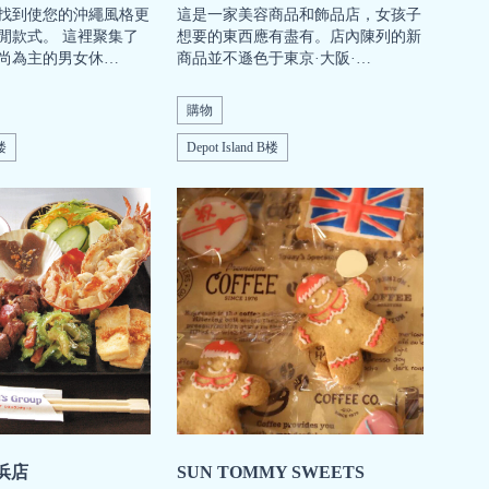
找到使您的沖繩風格更
這是一家美容商品和飾品店，女孩子
閒款式。 這裡聚集了
想要的東西應有盡有。店內陳列的新
尚為主的男女休…
商品並不遜色于東京·大阪·…
購物
A楼
Depot Island B楼
美浜店
SUN TOMMY SWEETS