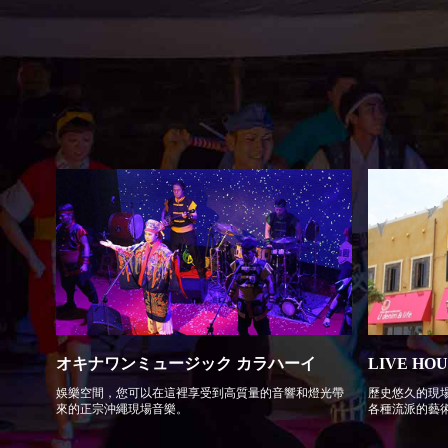
オキナワンミュージック カラハーイ
LIVE HOU
娛樂空間，您可以在這裡享受到高質量的音響和燈光帶
歷史悠久的現
來的正宗沖繩現場音樂。
各種流派的藝