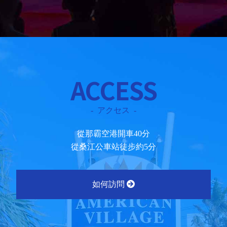
ACCESS
アクセス
從那霸空港開車40分
從桑江公車站徒步約5分
如何訪問