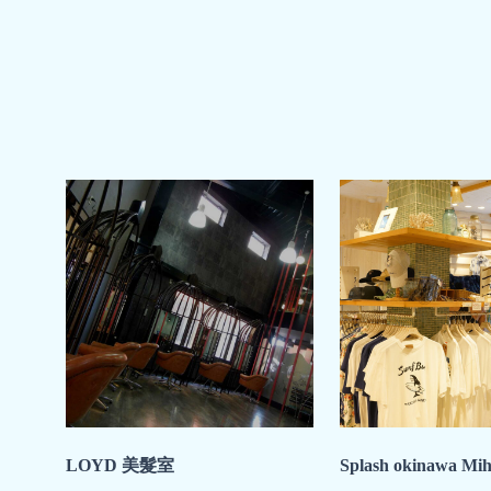
LOYD 美髮室
Splash okinawa Mi