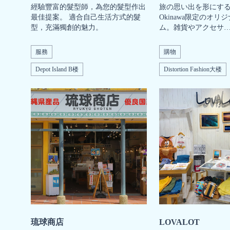
經驗豐富的髮型師，為您的髮型作出
旅の思い出を形にする、S
最佳提案。 適合自己生活方式的髮
Okinawa限定のオリ
型，充滿獨創的魅力。
ム。雑貨やアクセサ
服務
購物
Depot Island B楼
Distortion Fashion大楼
琉球商店
LOVALOT