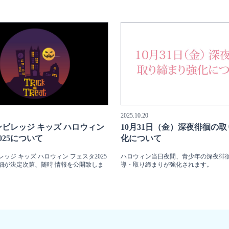
2025.10.20
ビレッジ キッズ ハロウィン
10月31日（金）深夜徘徊の
025について
化について
ッジ キッズ ハロウィン フェスタ2025
ハロウィン当日夜間、青少年の深夜徘
細が決定次第、随時 情報を公開致しま
導・取り締まりが強化されます。