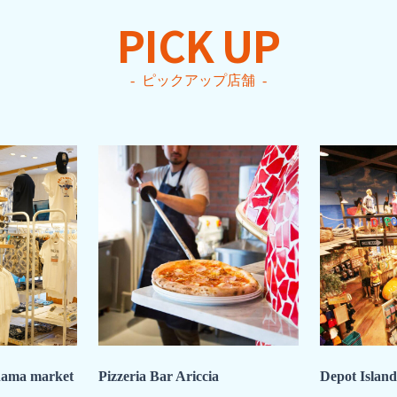
PICK UP
ピックアップ店舗
hama market
Pizzeria Bar Ariccia
Depot Island