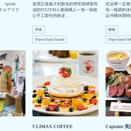
plash
使用正港義大利製造的烤窯燒烤製而
在這裡一定會
ジナルアイテ
成的PIZZERIA 披薩職人一張一張細
高一格調的休
…
心手工製作的餅皮，…
以沖繩休閒時
美食
購物
Depot Island Seaside
Depot Island 
CLIMAX COFFEE
Captains 