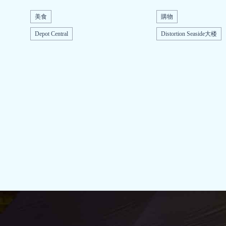
美食
購物
Depot Central
Distortion Seaside大楼