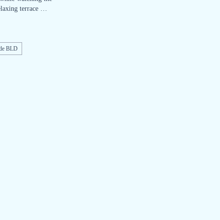
elaxing terrace …
ide BLD