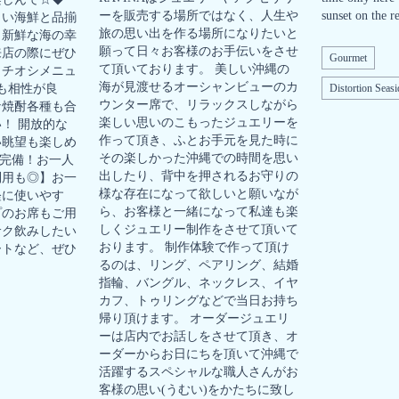
ーを販売する場所ではなく、人生や
sunset on the r
しい海鮮と品揃
旅の思い出を作る場所になりたいと
！新鮮な海の幸
願って日々お客様のお手伝いをさせ
来店の際にぜひ
Gourmet
て頂いております。 美しい沖縄の
イチオシメニュ
海が見渡せるオーシャンビューのカ
も相性が良
Distortion Seas
ウンター席で、リラックスしながら
な焼酎各種も合
楽しい思いのこもったジュエリーを
！ 開放的な
作って頂き、ふとお手元を見た時に
い眺望も楽しめ
その楽しかった沖縄での時間を思い
も完備！お一人
出したり、背中を押されるお守りの
利用も◎】お一
様な存在になって欲しいと願いなが
軽に使いやす
ら、お客様と一緒になって私達も楽
プのお席もご用
しくジュエリー制作をさせて頂いて
サク飲みしたい
おります。 制作体験で作って頂け
ートなど、ぜひ
るのは、リング、ペアリング、結婚
指輪、バングル、ネックレス、イヤ
カフ、トゥリングなどで当日お持ち
帰り頂けます。 オーダージュエリ
ーは店内でお話しをさせて頂き、オ
ーダーからお日にちを頂いて沖縄で
活躍するスペシャルな職人さんがお
客様の思い(うむい)をかたちに致し