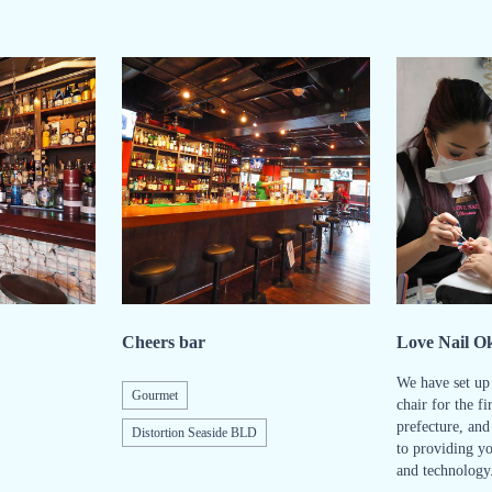
Cheers bar
Love Nail O
We have set up
Gourmet
chair for the fi
prefecture, an
Distortion Seaside BLD
to providing yo
and technology