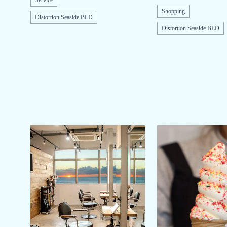
Service
Shopping
Distortion Seaside BLD
Distortion Seaside BLD