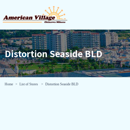
Distortion Seaside BLD
Home
List of Stores
Distortion Seaside BLD