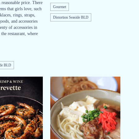
a reasonable price. There
Gourmet
ems that girls love, such
klaces, rings, straps,
Distortion Seaside BLD
oods, and accessories
nty of accessories in
 the restaurant, where
ide BLD