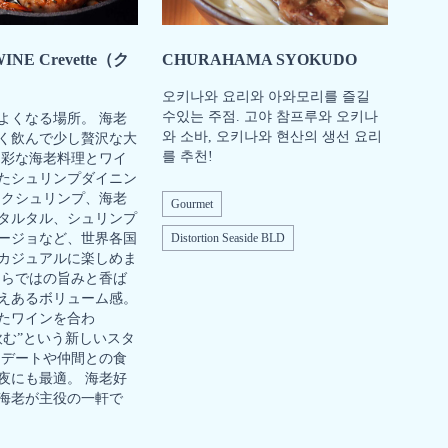
INE Crevette（ク
CHURAHAMA SYOKUDO
）
오키나와 요리와 아와모리를 즐길
수있는 주점. 고야 참프루와 오키나
よくなる場所。 海老
와 소바, 오키나와 현산의 생선 요리
く飲んで少し贅沢な大
를 추천!
多彩な海老料理とワイ
たシュリンプダイニン
ックシュリンプ、海老
Gourmet
タルタル、シュリンプ
ージョなど、世界各国
Distortion Seaside BLD
カジュアルに楽しめま
ならではの旨みと香ば
えあるボリューム感。
たワインを合わ
飲む”という新しいスタ
 デートや仲間との食
夜にも最適。 海老好
海老が主役の一軒で