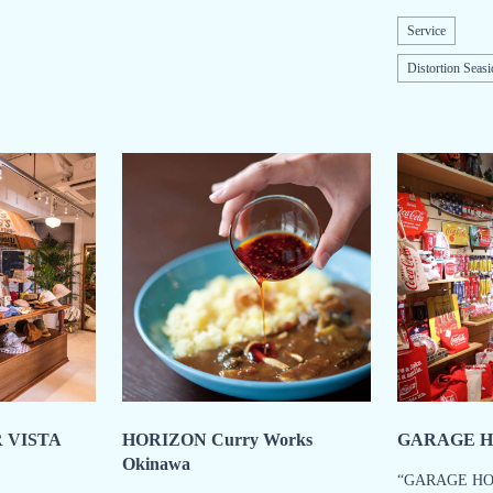
Service
Distortion Seas
 VISTA
HORIZON Curry Works
GARAGE H
Okinawa
“GARAGE HOUS