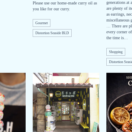
generations at 
Please use our home-made curry oil as
are plenty of it
you like for our curry.
as earrings, nec
miscellaneous g
Gourmet
… There are ple
every corner of
Distortion Seaside BLD
the time is…
Shopping
Distortion Seas