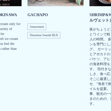
OKINAWA
GACHAPO
SHRIMP&W
ルヴェット
 cream only for
Amusement
ariety of
夜がちょうど
ite
とワインで軽
Distortion Seaside BLD
oft ice cream
人の時間。 
ou feel the
ンを専門にし
a rather than
グ。 ガーリ
s…
とアボカドの
バケツ、アヒ
の海老料理を
す。 殻付き
しさ、食べ応
そこに厳選し
せ、“海老で
イルを提案。
事、観光の一
きのための、
す。