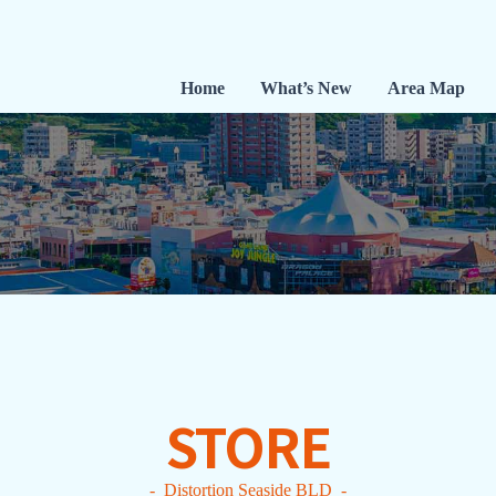
Home
What’s New
Area Map
STORE
Distortion Seaside BLD