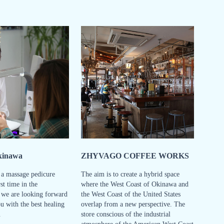
kinawa
ZHYVAGO COFFEE WORKS
 a massage pedicure
The aim is to create a hybrid space
rst time in the
where the West Coast of Okinawa and
d we are looking forward
the West Coast of the United States
u with the best healing
overlap from a new perspective. The
.
store conscious of the industrial