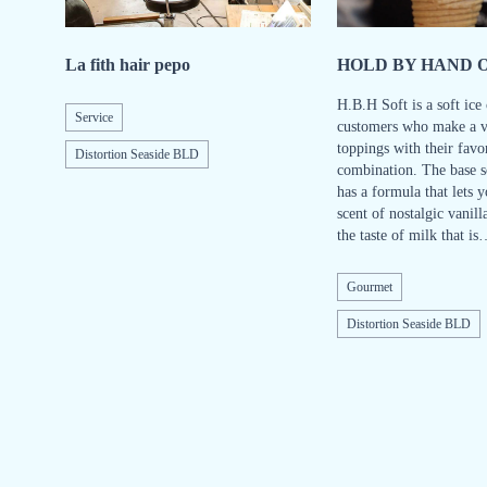
La fith hair pepo
HOLD BY HAND 
H.B.H Soft is a soft ice
Service
customers who make a v
toppings with their favor
Distortion Seaside BLD
combination. The base s
has a formula that lets y
scent of nostalgic vanill
the taste of milk that i
Gourmet
Distortion Seaside BLD