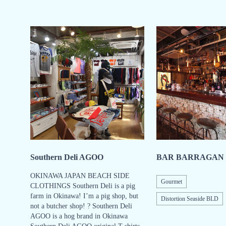
Southern Deli AGOO
BAR BARRAGAN
OKINAWA JAPAN BEACH SIDE
Gourmet
CLOTHINGS Southern Deli is a pig
farm in Okinawa! I’m a pig shop, but
Distortion Seaside BLD
not a butcher shop! ? Southern Deli
AGOO is a hog brand in Okinawa