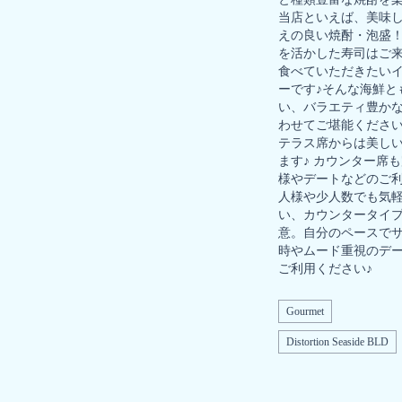
当店といえば、美味
えの良い焼酎・泡盛
を活かした寿司はご
食べていただきたい
ーです♪そんな海鮮と
い、バラエティ豊か
わせてご堪能ください
テラス席からは美し
ます♪ カウンター席
様やデートなどのご
人様や少人数でも気
い、カウンタータイ
意。自分のペースで
時やムード重視のデ
ご利用ください♪
Gourmet
Distortion Seaside BLD