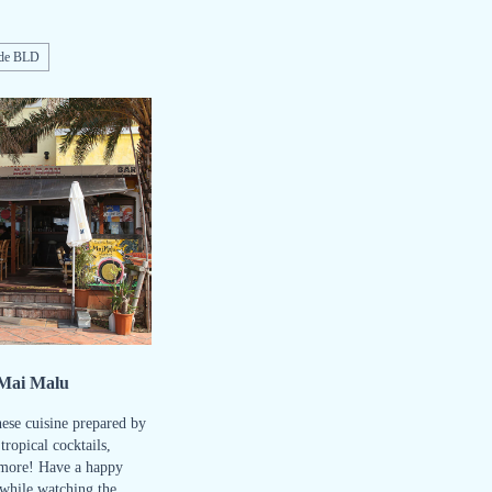
ide BLD
Mai Malu
ese cuisine prepared by
tropical cocktails,
more! Have a happy
 while watching the