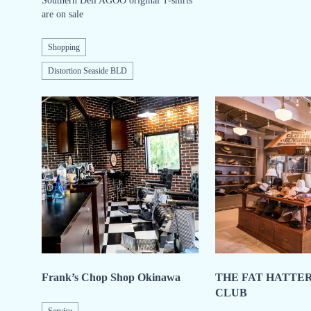
Southern Deli AGOO original T-shirts
are on sale
Shopping
Distortion Seaside BLD
Frank’s Chop Shop Okinawa
THE FAT HATTER
CLUB