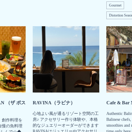
Gourmet
Distortion Seas
TAN （ザ ポス
RAVINA（ラビナ）
Cafe & Bar 
心地よい風が通るリゾート空間の工
Authentic Balin
房♪ アクセサリー作り体験や、本格
Balinese chefs, 
、創作料理を
的なジュエリーオーダーができます
smoothies and 
自慢の魚料理
RAVINAはジュエリーやアクセサリ
time only here
楽しんで☆◆