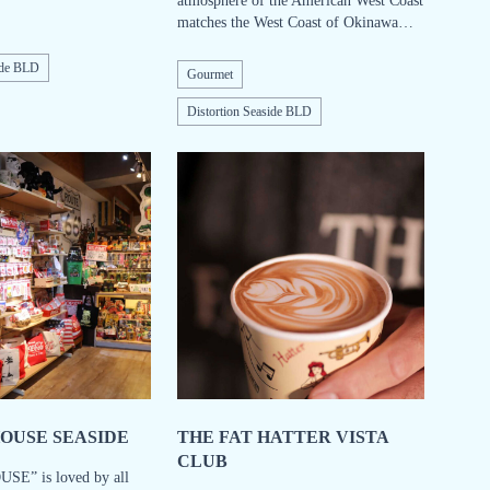
atmosphere of the American West Coast
matches the West Coast of Okinawa…
ide BLD
Gourmet
Distortion Seaside BLD
OUSE SEASIDE
THE FAT HATTER VISTA
CLUB
E” is loved by all