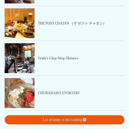
THE POST CHATAN （ザ ポスト チャタン）
Frank’s Chop Shop Okinawa
CHURAHAMA SYOKUDO
List of stores in this building