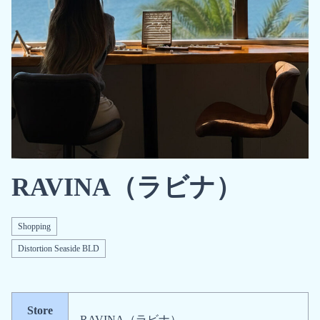
RAVINA（ラビナ）
Shopping
Distortion Seaside BLD
Store
RAVINA（ラビナ）