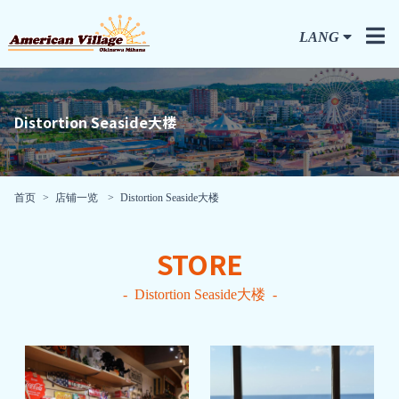
LANG
Distortion Seaside大楼
首页
店铺一览
Distortion Seaside大楼
STORE
Distortion Seaside大楼