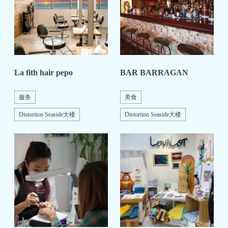
La fith hair pepo
BAR BARRAGAN
服务
美食
Distortion Seaside大楼
Distortion Seaside大楼