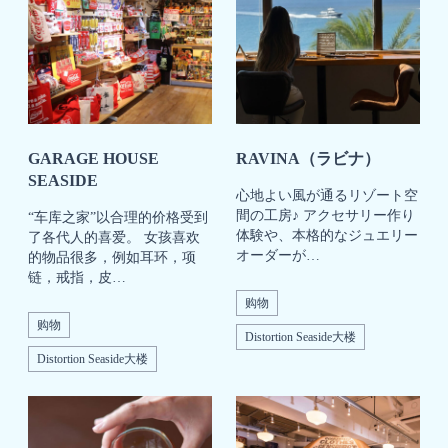
GARAGE HOUSE
RAVINA（ラビナ）
SEASIDE
心地よい風が通るリゾート空
間の工房♪ アクセサリー作り
“车库之家”以合理的价格受到
体験や、本格的なジュエリー
了各代人的喜爱。 女孩喜欢
オーダーが…
的物品很多，例如耳环，项
链，戒指，皮…
购物
购物
Distortion Seaside大楼
Distortion Seaside大楼