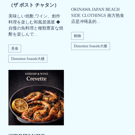
（ザ ポスト チャタン）
OKINAWA JAPAN BEACH
SIDE CLOTHINGS 南方熟食
美味しい焼酎,ワイン、創作
店是冲绳县的…
料理を楽しむ和風居酒屋 ◆
自慢の魚料理と種類豊富な焼
酎を楽しんで…
购物
Distortion Seaside大楼
美食
Distortion Seaside大楼