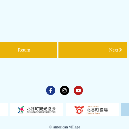
Return
Next
©️ american village