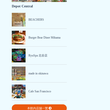
Depot Central
BEACHERS
Burger Bear Diner Mihama
RyuSpa 北谷店
made in okinawa
Cafe San Francisco
本館內店舖一覽