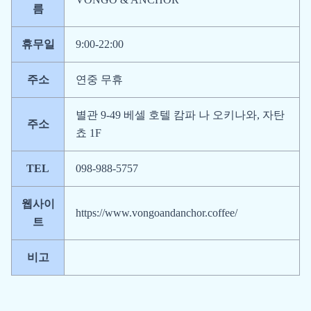
름
휴무일
9:00-22:00
주소
연중 무휴
별관 9-49 베셀 호텔 캄파 나 오키나와, 자탄
주소
쵸 1F
TEL
098-988-5757
웹사이
https://www.vongoandanchor.coffee/
트
비고