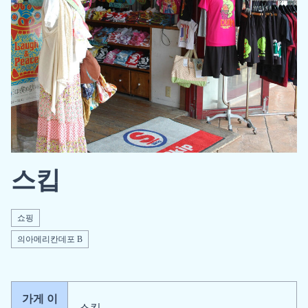
스킵
쇼핑
의아메리칸데포 B
가게 이
스킵