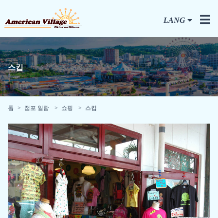
LANG
스킵
톱
점포 일람
쇼핑
스킵