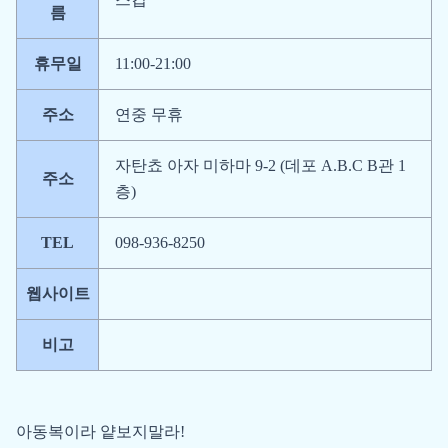
름
휴무일
11:00-21:00
주소
연중 무휴
자탄쵸 아자 미하마 9-2 (데포 A.B.C B관 1
주소
층)
TEL
098-936-8250
웹사이트
비고
아동복이라 얕보지말라!