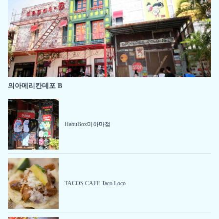
의아메리칸데포 B
HabuBox미하마점
TACOS CAFE Taco Loco