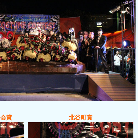
者会賞
北谷町賞