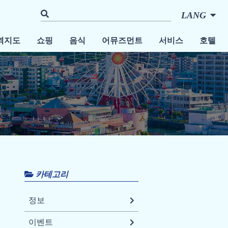
LANG
역지도
쇼핑
음식
어뮤즈먼트
서비스
호텔
카테고리
정보
이벤트